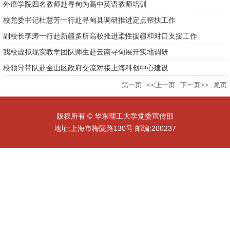
外语学院四名教师赴寻甸为高中英语教师培训
校党委书记杜慧芳一行赴寻甸县调研推进定点帮扶工作
副校长李涛一行赴新疆多所高校推进柔性援疆和对口支援工作
我校虚拟现实教学团队师生赴云南寻甸展开实地调研
校领导带队赴金山区政府交流对接上海科创中心建设
第一页
<<上一页
下一页>>
尾页
版权所有 © 华东理工大学党委宣传部
地址:上海市梅陇路130号 邮编:200237