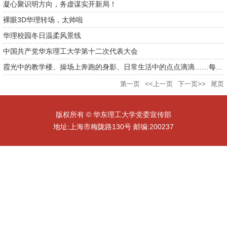
凝心聚识明方向，务虚谋实开新局！
裸眼3D华理转场，太帅啦
华理校园冬日温柔风景线
中国共产党华东理工大学第十二次代表大会
霞光中的教学楼、操场上奔跑的身影、日常生活中的点点滴滴……每...
第一页
<<上一页
下一页>>
尾页
版权所有 © 华东理工大学党委宣传部
地址:上海市梅陇路130号 邮编:200237