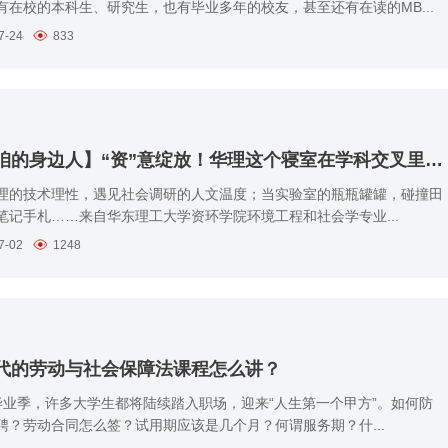
有在校的本科生、研究生，也有毕业多年的校友，甚至还有在读的MB...
7-24
833
【聊聊咱的身边人】“资”意绽放！华理这个寝室在学科交叉里书写青春答卷
理的技术理性，遇见社会调研的人文温度；当实验室的瓶瓶罐罐，碰撞田
笔记手札……来自华东理工大学资环学院环境工程和社会学专业...
7-02
1248
时代的劳动与社会保障法课程怎么讲？
毕业季，许多大学生都将陆续踏入职场，迎来“人生第一个甲方”。如何防
聘？劳动合同怎么签？试用期应该是几个月？何谓服务期？什...