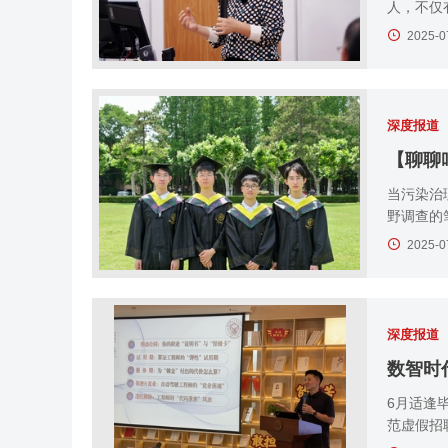
人，不仅
2025-0
深度报道
当污染治
野调查的
2025-0
深度报道
​数智
6月适逢
范虚假招