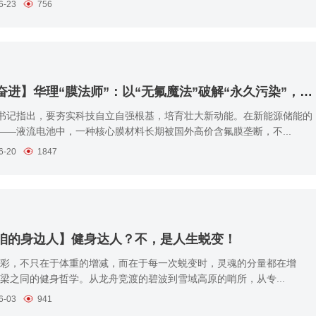
6-23
756
【青春奋进】华理“膜法师”：以“无氟魔法”破解“永久污染”，引领绿色储能新未来
书记指出，要夯实科技自立自强根基，培育壮大新动能。在新能源储能的
——液流电池中，一种核心膜材料长期被国外高价含氟膜垄断，不...
6-20
1847
咱的身边人】健身达人？不，是人生蜕变！
精彩，不只在于体重的增减，而在于每一次蜕变时，灵魂的分量都在增
是梁之同的健身哲学。从龙舟竞渡的碧波到雪域高原的哨所，从专...
6-03
941