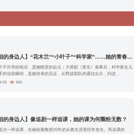
【聊聊咱的身边人】“花木兰”“小叶子”“科学家”……她的青春剧本超燃！
个不许哭的电话，是她蜕变的起点；大师剧《更生》谢幕后，科学家女儿
手的动容瞬间，是她传承的见证。从野战部队的通信尖兵，到进...
8-05
906
咱的身边人】像追剧一样追课，她的课为何圈粉无数？
追光一样追课，在杨桂菊教授20年的从教生涯里经常发生。而追课的