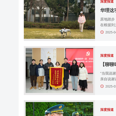
深度报道
华理这
原地踏步
在根据刘
2025-0
深度报道
【聊聊
​“当我
亲自说谢谢
2025-0
深度报道