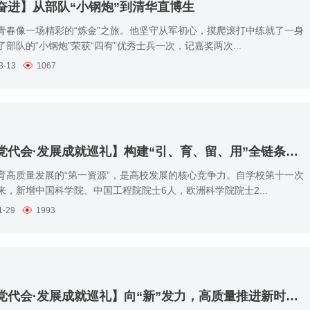
奋进】从部队“小钢炮”到清华直博生
青春像一场精彩的“炼金”之旅。他坚守从军初心，摸爬滚打中练就了一身
部队的“小钢炮”荣获“四有”优秀士兵一次，记嘉奖两次...
3-13
1067
【聚焦党代会·发展成就巡礼】构建“引、育、留、用”全链条人才生态，打造一流师资队伍
育高质量发展的“第一资源”，是高校发展的核心竞争力。自学校第十一次
来，新增中国科学院、中国工程院院士6人，欧洲科学院院士2...
1-29
1993
【聚焦党代会·发展成就巡礼】向“新”发力，高质量推进新时代人才培养