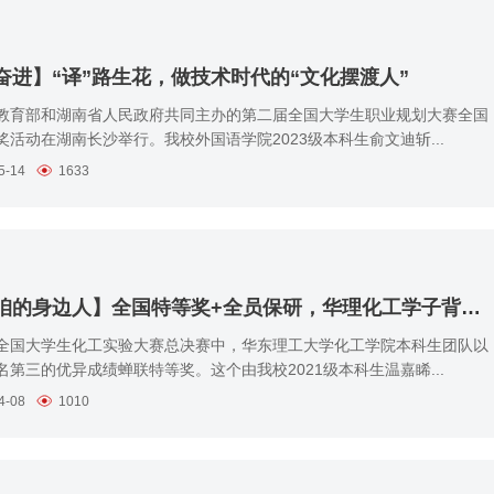
奋进】“译”路生花，做技术时代的“文化摆渡人”
教育部和湖南省人民政府共同主办的第二届全国大学生职业规划大赛全国
奖活动在湖南长沙举行。我校外国语学院2023级本科生俞文迪斩...
5-14
1633
【聊聊咱的身边人】全国特等奖+全员保研，华理化工学子背后的“学风密码”
全国大学生化工实验大赛总决赛中，华东理工大学化工学院本科生团队以
名第三的优异成绩蝉联特等奖。这个由我校2021级本科生温嘉睎...
4-08
1010