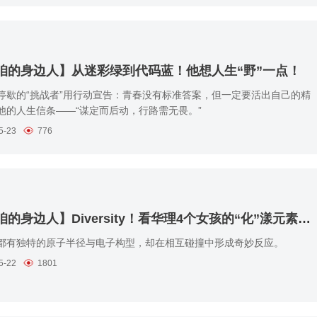
咱的身边人】从迷彩绿到代码蓝！他想人生“野”一点！
停歇的“挑战者”用行动宣告：青春没有标准答案，但一定要活出自己的精
他的人生信条——“谋定而后动，行路需无畏。”
5-23
776
【聊聊咱的身边人】Diversity！看华理4个女孩的“化”漾元素人生
都有独特的原子半径与电子构型，却在相互碰撞中形成奇妙反应。
5-22
1801