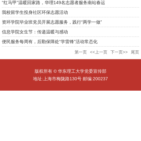
“红马甲”温暖回家路，华理149名志愿者服务南站春运
我校留学生投身社区环保志愿活动
资环学院毕业班党员开展志愿服务，践行“两学一做”
信息学院女生节：传递温暖与感动
便民服务每周有，后勤保障处“学雷锋”活动常态化
第一页
<<上一页
下一页>>
尾页
版权所有 © 华东理工大学党委宣传部
地址:上海市梅陇路130号 邮编:200237