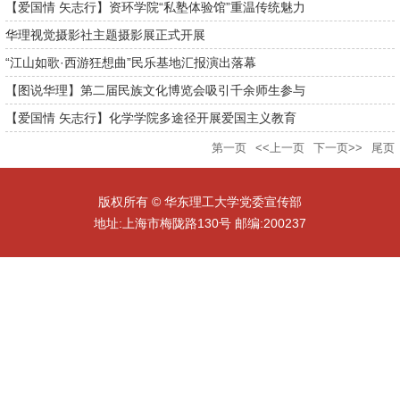
【爱国情 矢志行】资环学院“私塾体验馆”重温传统魅力
华理视觉摄影社主题摄影展正式开展
“江山如歌·西游狂想曲”民乐基地汇报演出落幕
【图说华理】第二届民族文化博览会吸引千余师生参与
【爱国情 矢志行】化学学院多途径开展爱国主义教育
第一页
<<上一页
下一页>>
尾页
版权所有 © 华东理工大学党委宣传部
地址:上海市梅陇路130号 邮编:200237