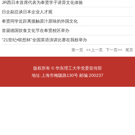
JR西日本首席代表为奉贤学子讲异文化体验
日企副总谈日本企业人才观
奉贤同学近距离接触原汁原味的外国文化
首届德国饮食文化节在奉贤校区举办
“21世纪•联想杯”全国英语演讲比赛在我校举办
第一页
<<上一页
下一页>>
尾页
版权所有 © 华东理工大学党委宣传部
地址:上海市梅陇路130号 邮编:200237