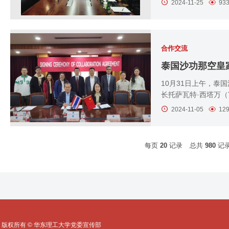
2024-11-25
93
合作交流
泰国沙功那空皇
10月31日上午，泰国沙功那
长托萨瓦特·西塔万（To
2024-11-05
12
每页
20
记录
总共
980
记
版权所有 © 华东理工大学党委宣传部