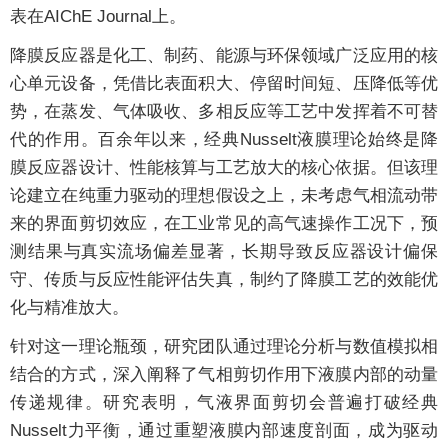
表在AIChE Journal上。
降膜反应器是化工、制药、能源与环保领域广泛应用的核
心单元设备，凭借比表面积大、停留时间短、压降低等优
势，在蒸发、气体吸收、多相反应等工艺中发挥着不可替
代的作用。百余年以来，经典Nusselt液膜理论始终是降
膜反应器设计、性能核算与工艺放大的核心依据。但该理
论建立在纯重力驱动的理想假设之上，未考虑气相流动带
来的界面剪切效应，在工业常见的高气速操作工况下，预
测结果与真实流场偏差显著，长期导致反应器设计偏保
守、传质与反应性能评估失真，制约了降膜工艺的效能优
化与精准放大。
针对这一理论瓶颈，研究团队通过理论分析与数值模拟相
结合的方式，深入阐释了气相剪切作用下液膜内部的动量
传递规律。研究表明，气液界面剪切会普遍打破经典
Nusselt力平衡，通过重塑液膜内部速度剖面，成为驱动