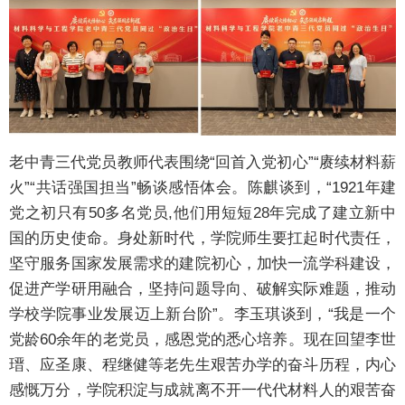
老中青三代党员教师代表围绕“回首入党初心”“赓续材料薪
火”“共话强国担当”畅谈感悟体会。陈麒谈到，“1921年建
党之初只有50多名党员,他们用短短28年完成了建立新中
国的历史使命。身处新时代，学院师生要扛起时代责任，
坚守服务国家发展需求的建院初心，加快一流学科建设，
促进产学研用融合，坚持问题导向、破解实际难题，推动
学校学院事业发展迈上新台阶”。李玉琪谈到，“我是一个
党龄60余年的老党员，感恩党的悉心培养。现在回望李世
瑨、应圣康、程继健等老先生艰苦办学的奋斗历程，内心
感慨万分，学院积淀与成就离不开一代代材料人的艰苦奋