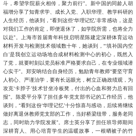
斗，希望学院薪火相传，聚力前行”。新中国的同龄人胡
福增分享了知青求学、成长入党、入职华理、教学科研的
人生经历，他谈到，“看到这些‘华理记忆’非常感动，这是
对我们工作的肯定，即便退休了，如学院所需，也将全力
以赴”。上海市首届青年科技启明星陈建定深耕体育运动
材料开发与检测技术领域数十年，她谈到，“‘填补国内空
白’是我创立运动场地合成材料检测中心的初心，既然入
了党，就要时刻以党员标准严格要求自己，在专业领域潜
心实干”。郑安呐结合自身经历，勉励青年教师“要坚守育
人初心、严谨治学，要有长远眼光，树立正确政绩观，为
攻克‘卡脖子’技术甘坐冷板凳，付出的心血和努力总有回
报”。陈爱平分享了担任多年党支部书记的工作经历，他
谈到，“看到这份‘华理记忆’十分惊喜与感动，后续将继续
做好离退休教师党支部的工作，当好桥梁纽带，服务老同
志，同时助力学院发展”。席士英分享了担任班导师期间
深耕育人、用心培育学生的温暖故事，一根晒被子的竹