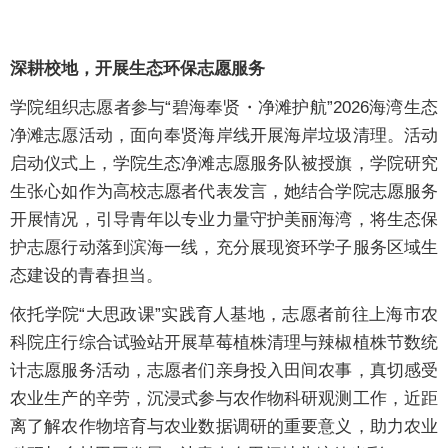
深耕校地，开展生态环保志愿服务
学院组织志愿者参与“碧海奉贤・净滩护航”2026海湾生态
净滩志愿活动，面向奉贤海岸线开展海岸垃圾清理。活动
启动仪式上，学院生态净滩志愿服务队被授旗，学院研究
生张心如作为高校志愿者代表发言，她结合学院志愿服务
开展情况，引导青年以专业力量守护美丽海湾，将生态保
护志愿行动落到滨海一线，充分展现资环学子服务区域生
态建设的青春担当。
依托学院“大思政课”实践育人基地，志愿者前往上海市农
科院庄行综合试验站开展草莓植株清理与辣椒植株节数统
计志愿服务活动，志愿者们亲身投入田间农事，真切感受
农业生产的辛劳，沉浸式参与农作物科研观测工作，近距
离了解农作物培育与农业数据调研的重要意义，助力农业