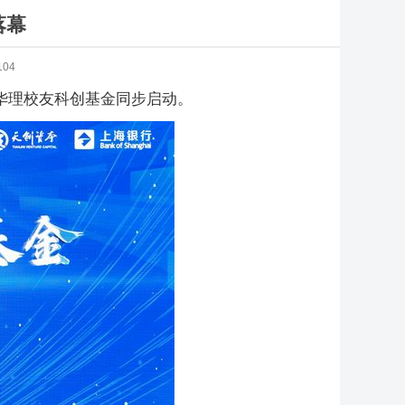
落幕
104
华理校友科创基金同步启动。