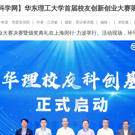
科学网】华东理工大学首届校友创新创业大赛
件来源：党委宣传部 |
作者：江庆龄 |
摄影：受访者供图 |
编辑： |
浏览量：
创业大赛决赛暨颁奖典礼在上海闵行·力波举行。活动现场，环