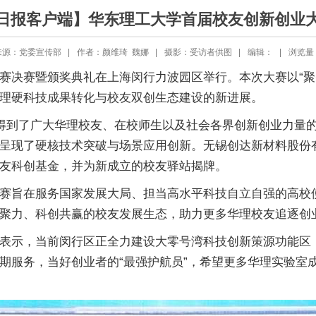
日报客户端】华东理工大学首届校友创新创业
源：党委宣传部 |
作者：颜维琦 魏娜 |
摄影：受访者供图 |
编辑： |
浏览量
赛决赛暨颁奖典礼在上海闵行力波园区举行。本次大赛以“聚
理硬科技成果转化与校友双创生态建设的新进展。
，得到了广大华理校友、在校师生以及社会各界创新创业力量的
呈现了硬核技术突破与场景应用创新。无锡创达新材料股份
友科创基金，并为新成立的校友驿站揭牌。
赛旨在服务国家发展大局、担当高水平科技自立自强的高校
聚力、科创共赢的校友发展生态，助力更多华理校友追逐创
表示，当前闵行区正全力建设大零号湾科技创新策源功能区
服务，当好创业者的“最强护航员”，希望更多华理实验室成果