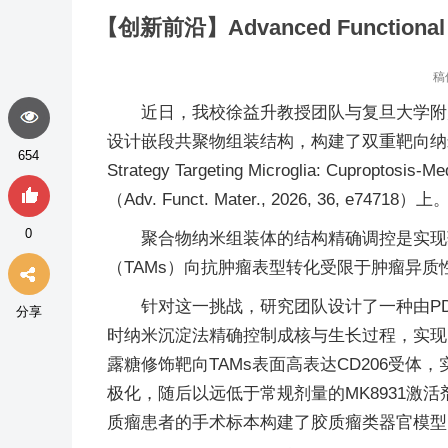
【创新前沿】Advanced Funct
稿
近日，我校徐益升教授团队与复旦大学附
设计嵌段共聚物组装结构，构建了双重靶向纳米平台，提出
654
Strategy Targeting Microglia: Cupropt
（Adv. Funct. Mater., 2026, 36, e74718）上
0
聚合物纳米组装体的结构精确调控是实现
（TAMs）向抗肿瘤表型转化受限于肿瘤异质
针对这一挑战，研究团队设计了一种由PDMA
分享
时纳米沉淀法精确控制成核与生长过程，实现了
露糖修饰靶向TAMs表面高表达CD206受体，
极化，随后以远低于常规剂量的MK8931
质瘤患者的手术标本构建了胶质瘤类器官模型