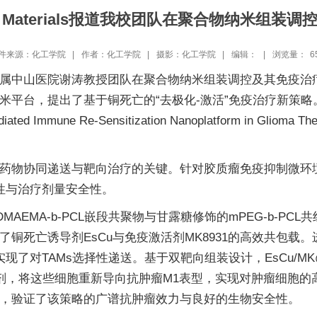
ional Materials报道我校团队在聚合物纳
件来源：化工学院 |
作者：化工学院 |
摄影：化工学院 |
编辑： |
浏览量：
6
属中山医院谢涛教授团队在聚合物纳米组装调控及其免疫治
了基于铜死亡的“去极化-激活”免疫治疗新策略。相关成果以“A ‘De
osis-Mediated Immune Re-Sensitization Nanoplatform
。
药物协同递送与靶向治疗的关键。针对胶质瘤免疫抑制微环
性与治疗剂量安全性。
EMA-b-PCL嵌段共聚物与甘露糖修饰的mPEG-b-PCL共
铜死亡诱导剂EsCu与免疫激活剂MK8931的高效共包载
实现了对TAMs选择性递送。基于双靶向组装设计，EsCu/M
激活剂，将这些细胞重新导向抗肿瘤M1表型，实现对肿瘤细胞
，验证了该策略的广谱抗肿瘤效力与良好的生物安全性。