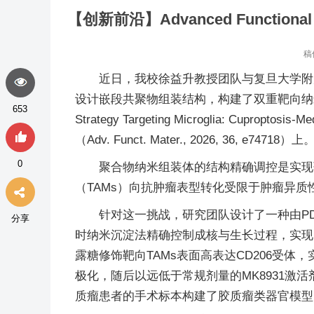
【创新前沿】Advanced Funct
稿
近日，我校徐益升教授团队与复旦大学附
设计嵌段共聚物组装结构，构建了双重靶向纳米平台，提出
653
Strategy Targeting Microglia: Cupropt
（Adv. Funct. Mater., 2026, 36, e74718）上
0
聚合物纳米组装体的结构精确调控是实现
（TAMs）向抗肿瘤表型转化受限于肿瘤异质
针对这一挑战，研究团队设计了一种由PDMA
分享
时纳米沉淀法精确控制成核与生长过程，实现了
露糖修饰靶向TAMs表面高表达CD206受体，
极化，随后以远低于常规剂量的MK8931
质瘤患者的手术标本构建了胶质瘤类器官模型