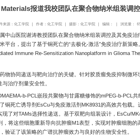
ional Materials报道我校团队在聚合物纳
件来源：化工学院 |
作者：化工学院 |
摄影：化工学院 |
编辑： |
浏览量：
6
属中山医院谢涛教授团队在聚合物纳米组装调控及其免疫治
了基于铜死亡的“去极化-激活”免疫治疗新策略。相关成果以“A ‘De
osis-Mediated Immune Re-Sensitization Nanoplatform
。
药物协同递送与靶向治疗的关键。针对胶质瘤免疫抑制微环
性与治疗剂量安全性。
EMA-b-PCL嵌段共聚物与甘露糖修饰的mPEG-b-PCL共
铜死亡诱导剂EsCu与免疫激活剂MK8931的高效共包载
实现了对TAMs选择性递送。基于双靶向组装设计，EsCu/M
激活剂，将这些细胞重新导向抗肿瘤M1表型，实现对肿瘤细胞
，验证了该策略的广谱抗肿瘤效力与良好的生物安全性。