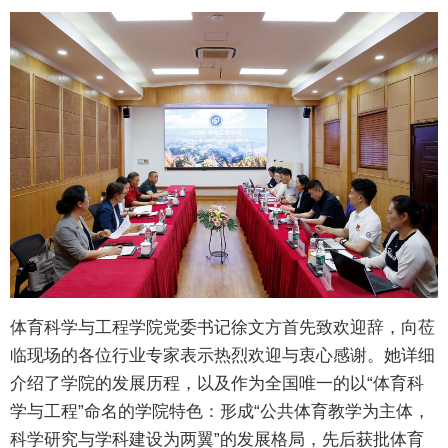
体育科学与工程学院党委书记徐文方首先致欢迎辞，向莅
临现场的各位行业专家表示热烈欢迎与衷心感谢。她详细
介绍了学院的发展历程，以及作为全国唯一的以“体育科
学与工程”命名的学院特色：形成“公共体育教学为主体，
科学研究与学科建设为两翼”的发展格局，先后获批体育