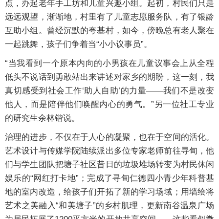
点，办起老年手工坊和儿童兴趣小组。起初，村民们只是
远远观望，渐渐地，村里有了儿童志愿服务队，有了银龄
互助小组。曾经沉默的夸基村，如今，傍晚总有老人聚在
一起跳舞，孩子们争着当“小小议事员”。
“当我看到一个原本内向的小男孩在儿童议事会上从全程
低头不说话到勇敢站出来讲述对家乡的期盼，这一刻，我
真切感受到社会工作‘助人自助’的力量——我们不是改变
他人，而是陪伴他们唤醒内心的勇气。”另一位社工专业
的研究生余林锴说。
治理的进步，不仅在于人心的凝聚，也在于空间的活化。
艺术设计与传媒学院陆续派出多位专家老师前往寻甸，他
们与学生团队把塘子社区昔日的垃圾堆场转变为村民休闲
娱乐的“网红打卡地”；完成了寻甸仁德四小青少年科普基
地的室内改造，给孩子们开拓了新的学习场域；用墙绘将
艺术之美融入“和美塘子”的乡村肌理，更新南谷温泉广场