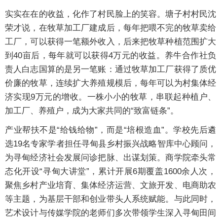
实实在在的收益，化作了村民脸上的笑容。塘子村村民沈
荣才说，在牧草加工厂建成后，每年把喂不完的牧草卖给
工厂，可以获得一笔额外收入，后来把牧草种植范围扩大
到40亩后，每年就可以获得4万元的收益。养牛合作社负
责人白志国算的是另一笔账：通过牧草加工厂获得了质优
价廉的牧草，连续扩大养殖规模后，每年可以为村集体经
济实现9万元的增收。一株小小的牧草，串联起种植户、
加工厂、养殖户，成为大家共同的“致富链条”。
产业帮扶不是“给钱给物”，而是“培根造血”。学校先后遴
选19名专家学者担任寻甸县乡村振兴战略智库中心顾问，
为寻甸经济社会发展问诊把脉、出谋划策。商学院牵头常
态化开设“寻甸大讲堂”，累计开展6期覆盖1600余人次，
聚焦乡村产业培育、集体经济运营、文旅开发、电商助农
等主题，为基层干部和创业带头人系统赋能。与此同时，
艺术设计与传媒学院的老师们多次带领学生深入寻甸田间