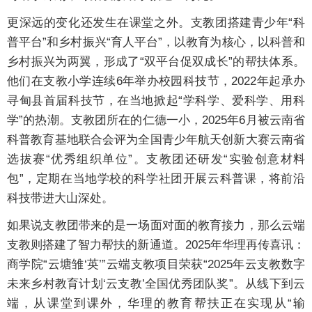
更深远的变化还发生在课堂之外。支教团搭建青少年“科
普平台”和乡村振兴“育人平台”，以教育为核心，以科普和
乡村振兴为两翼，形成了“双平台促双成长”的帮扶体系。
他们在支教小学连续6年举办校园科技节，2022年起承办
寻甸县首届科技节，在当地掀起“学科学、爱科学、用科
学”的热潮。支教团所在的仁德一小，2025年6月被云南省
科普教育基地联合会评为全国青少年航天创新大赛云南省
选拔赛“优秀组织单位”。支教团还研发“实验创意材料
包”，定期在当地学校的科学社团开展云科普课，将前沿
科技带进大山深处。
如果说支教团带来的是一场面对面的教育接力，那么云端
支教则搭建了智力帮扶的新通道。2025年华理再传喜讯：
商学院“云塘雏‘英’”云端支教项目荣获“2025年云支教数字
未来乡村教育计划‘云支教’全国优秀团队奖”。从线下到云
端，从课堂到课外，华理的教育帮扶正在实现从“输