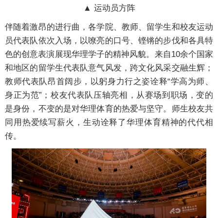
▲ 运动员方阵
伴随着激昂的进行曲，各学院、教师、留学生和校友运动
员代表队依次入场，以嘹亮的口号、铿锵的步伐和各具特
色的创意表演展现华理学子的精神风貌。来自10余个国家
和地区的留学生代表队意气风发，跨文化风采交融生辉；
教师代表队昂首阔步，以躬身力行之姿诠释“学高为师、
身正为范”；校友代表队压轴亮相，从赛场到职场，变的
是身份，不变的是对华理体育的热爱与坚守。师生校友共
同用热爱续写薪火，生动诠释了华理体育精神的代代相
传。