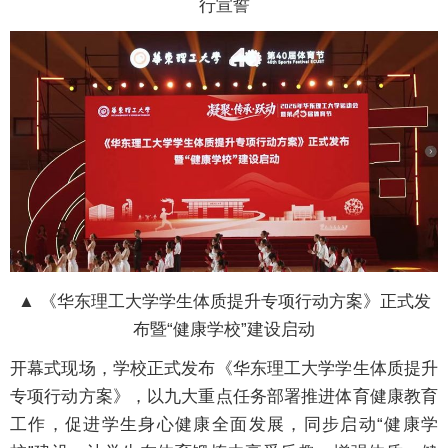
行宣誓
▲ 《华东理工大学学生体质提升专项行动方案》正式发
布暨“健康学校”建设启动
开幕式现场，学校正式发布《华东理工大学学生体质提升
专项行动方案》，以九大重点任务部署推进体育健康教育
工作，促进学生身心健康全面发展，同步启动“健康学