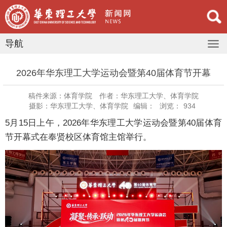
导航
2026年华东理工大学运动会暨第40届体育节开幕
稿件来源：体育学院
作者：华东理工大学、体育学院
摄影：华东理工大学、体育学院
编辑：
浏览：
934
5月15日上午，2026年华东理工大学运动会暨第40届体育
节开幕式在奉贤校区体育馆主馆举行。