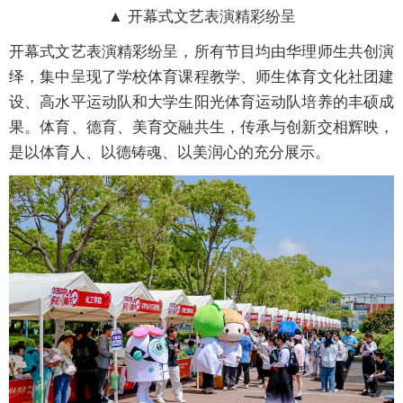
▲ 开幕式文艺表演精彩纷呈
开幕式文艺表演精彩纷呈，所有节目均由华理师生共创演
绎，集中呈现了学校体育课程教学、师生体育文化社团建
设、高水平运动队和大学生阳光体育运动队培养的丰硕成
果。体育、德育、美育交融共生，传承与创新交相辉映，
是以体育人、以德铸魂、以美润心的充分展示。