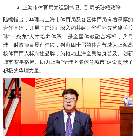
▲ 上海市体育局党组副书记、副局长陆檩致辞
陆檩指出，华理与上海市体育局及各区体育局有着深厚的
合作基础，开展了广泛而深入的共建。华理率先构建乒乓
球“一条龙”人才培养体系，是全国体教融合标杆，乒乓
球、射箭项目屡创佳绩，创办四十届的体育节成为上海高
校体育育人标志性品牌，为推动上海全民健身普及、创新
城市赛事格局、助力上海“全球著名体育城市”建设贡献了
积极的华理力量。