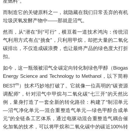
星燃料”。
而制造它的关键原料之一，就隐藏在我们日常丢弃的有机
垃圾厌氧发酵产物中——那就是沼气。
然而，从“潜在”到“可行”，横亘着一道技术鸿沟：传统沼
气利用方式有点“挑食”，只利用甲烷，却把大量的二氧化
碳排出，不仅造成碳浪费，也让最终产品的绿色度大打折
扣。
如今，这一瓶颈被沼气全碳定向转化制绿色甲醇（Biogas
Energy Science and Technology to Methanol，以下简称
m
BEST
）技术巧妙地打破了。它就像一位高明的“碳资源
调配师”，针对沼气中甲烷与二氧化碳“七三开”的天然比
例，量身打造了一套全新的转化路径：构建了“制沼单元
—沼气净化单元—混合重整造气单元—绿色甲醇合成单
元”的全链条工艺体系，通过电驱动混合重整造气耦合催
化加氢的技术，可以将甲烷和二氧化碳中的碳近100%转