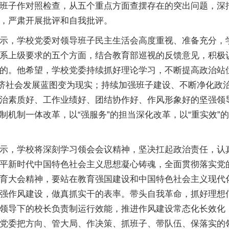
班子作对照检查，从五个重点方面查摆存在的突出问题，深
，严肃开展批评和自我批评。
示，学校党委对领导班子民主生活会高度重视、准备充分，
系上级要求的五个方面，结合教育部巡视的反馈意见，积极
的。他希望，学校党委持续抓好理论学习，不断提高政治站
经济社会发展蓝图变为现实；持续加强班子建设、不断净化政
治素质好、工作业绩好、团结协作好、作风形象好的坚强领
机制一体改革，以“强服务”的担当深化改革，以“重实效”的
示，学校将深刻学习领会会议精神，坚决扛起政治责任，认
平新时代中国特色社会主义思想凝心铸魂，全面贯彻落实党
育大会精神，要站在教育强国建设和中国特色社会主义现代
强作风建设，做真抓实干的表率。带头自我革命，抓好理想
领导下的校长负责制运行效能，推进作风建设常态化长效化
党委把方向、管大局、作决策、抓班子、带队伍、保落实的