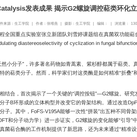
 Catalysis发表成果 揭示G2螺旋调控萜类环
件来源：生工学院 |
作者：张维燕 |
摄影：生工学院 |
编辑： |
浏览量：
13
程全国重点实验室张立新团队刘雪婷课题组在真菌双功能萜合
lating diastereoselectivity of cyclization in fungal bif
然小分子”，许多著名药物如青蒿素、紫杉醇都属于萜类。真菌
特的萜类分子。然而，科学家们对这类酶是如何精准“折叠”和
。
结合，首次揭示了一个关键的“调控按钮”—G2螺旋。研究发
子B环形成的立体构型并改变它的骨架结构。通过改造DpPS
其中，FoFS-V195A能够一次性“拼装”出五种不同骨架的
DFT和分子动力学）进一步证实，G2螺旋的变化能够“引导
真菌萜合酶的工作机制提供了新思路，还为未来通过“精准设