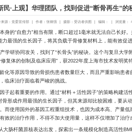
新民·上观】华理团队，找到促进“断骨再生”的
件来源：党委宣传部 |
作者：张炯强 |
摄影：受访者供图 |
编辑： |
浏览量：
本身的“自愈力”相当有限，断口超过1毫米就无法自己长好。
骨能力最强的生长因子，将其负载于骨修复材料上，能有效促
年产学研协同攻关，找到了“长骨头”的秘诀。这个与复旦大
性骨修复体的创制及临床应用”，获2022年度上海市技术发明奖
龄化等原因导致的骨损伤患者数量巨大，而且严重影响患者
，临床治疗面临着严峻的挑战。
因子起着重要的作用。通过“材料＋活性因子”的策略构建活
明为对骨形成作用最强的生长因子，但其来源却比较困难，要从
。而使用国外的基因工程重组技术，也因为成本高、产量低
有效的治疗作用，不得不加大使用量，这样不仅增加了治疗
从大肠杆菌原核表达出发，探索出一条规模化制造高活性BMP