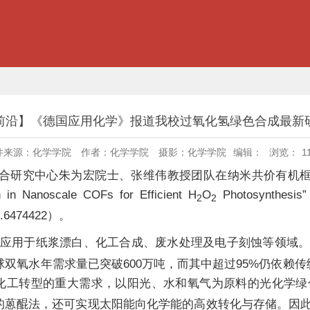
前沿】《德国应用化学》报道我校过氧化氢绿色合成最新
件来源：化学学院
作者：化学学院
摄影：化学学院
编辑：
浏览：
1
合研究中心朱为宏院士、张维伟教授团队在纳米共价有机
 in Nanoscale COFs for Efficient H
O
Photosyn
2
2
ie.6474422）。
应用于纸浆漂白、化工合成、废水处理及电子刻蚀等领域。
球双氧水年需求量已突破600万吨，而其中超过95%仍依
色化工转型的重大需求，以阳光、水和氧气为原料的光化学绿
的蒽醌法，还可实现太阳能向化学能的高效转化与存储。因此