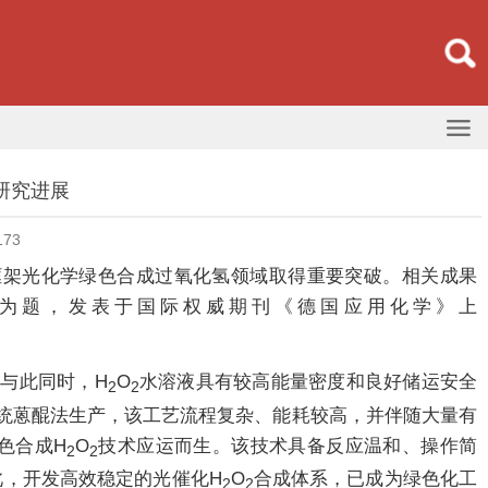
研究进展
173
框架光化学绿色合成过氧化氢领域取得重要突破。相关成果
thesis”为题，发表于国际权威期刊《德国应用化学》上
与此同时，H
O
水溶液具有较高能量密度和良好储运安全
2
2
赖传统蒽醌法生产，该工艺流程复杂、能耗较高，并伴随大量有
色合成H
O
技术应运而生。该技术具备反应温和、操作简
2
2
，开发高效稳定的光催化H
O
合成体系，已成为绿色化工
2
2