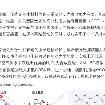
然而，传统光催化材料面临三重制约：光吸收能力有限、电
这一难题，朱为宏院士团队充分利用共价有机框架（COF）
控旨在提升光捕获与激子分离效率，而羧基化孔道修饰则用
羧基官能团，在保持高结晶性的同时，成功实现了COF尺寸
具有更高分散性和较短的激子迁移路径，显著增强光捕获能力
，降低质子耦合电子转移过程的动力学能垒，实现电子传递
水和空气体系中表现出优异的H
O
光合成性能，AM 1.5G模拟太
2
2
于目前报道的绝大多数COF材料。进一步地，团队利用纳米
室外连续自然光照条件下，该体系可稳定运行，展现出良好的