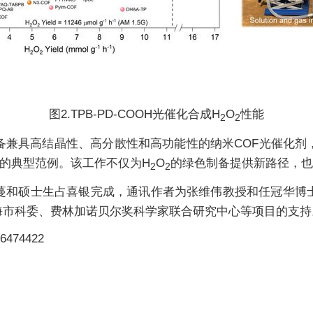
图2.TPB-PD-COOH光催化合成H
O
性能
2
2
备兼具高结晶性、高分散性和高功能性的纳米COF光催化剂
”的典型范例。该工作不仅为H
O
的绿色制备提供新路径，也
2
2
蔓和硕士生占喜银完成，通讯作者为张维伟教授和任冠华博
海市科委、费林加诺贝尔奖科学家联合研究中心等项目的支持
.6474422