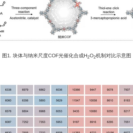
图1. 块体与纳米尺度COF光催化合成H
O
机制对比示意图
2
2