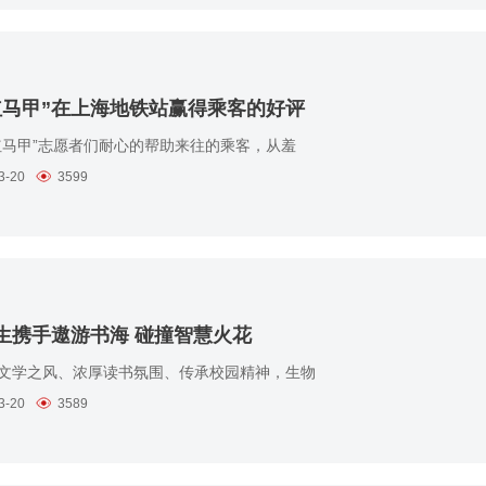
红马甲”在上海地铁站赢得乘客的好评
马甲”志愿者们耐心的帮助来往的乘客，从羞
3-20
3599
生携手遨游书海 碰撞智慧火花
学之风、浓厚读书氛围、传承校园精神，生物
3-20
3589