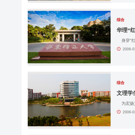
综合
华理“
身穿“红
2006-0
综合
文理学
为宏扬文
2006-0