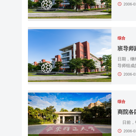
2006-0
综合
班导师
日期，继
导师组成
2006-0
综合
商院各
日前，钱
2006-0