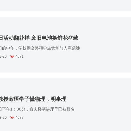
日活动翻花样 废旧电池换鲜花盆载
日的中午，学校勤奋路和学生食堂前人声鼎沸
3-20
4671
教授寄语学子懂物理，明事理
日下午1：30分，逸夫楼演讲厅早已被慕名
3-20
4677