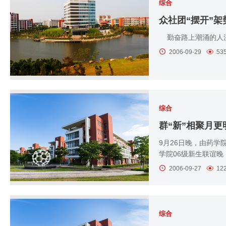
综合
众社团“摆开”
勤奋路上潮涌的人流
2006-09-29
53
综合
群“新”相聚月更
9月26日晚，由药学
学院06级新生联谊晚
2006-09-27
12
综合