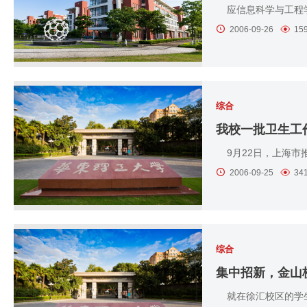
应信息科学与工程学
2006-09-26
15
综合
我校一批卫生工
9月22日，上海市推
2006-09-25
34
综合
集中招新，金山
就在徐汇校区的学生