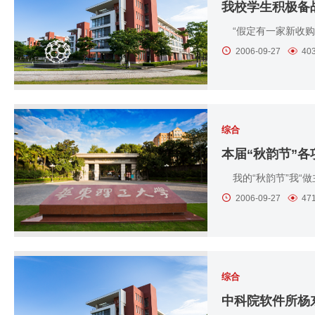
我校学生积极备战
“假定有一家新收购
2006-09-27
40
综合
本届“秋韵节”各
我的“秋韵节”我“做
2006-09-27
47
综合
中科院软件所杨