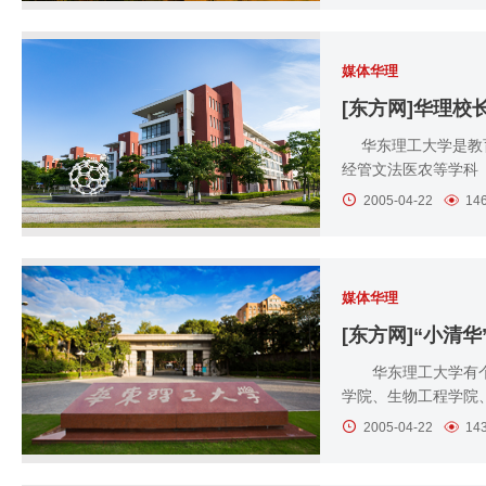
媒体华理
[东方网]华理校
华东理工大学是教育
经管文法医农等学科
2005-04-22
14
媒体华理
[东方网]“小清
华东理工大学有个“
学院、生物工程学院
2005-04-22
14