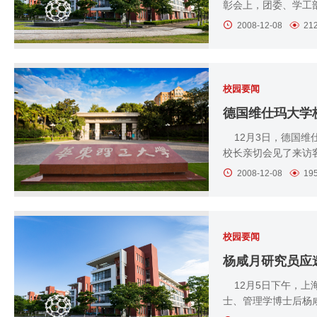
彰会上，团委、学工部
2008-12-08
21
校园要闻
德国维仕玛大学
12月3日，德国维
校长亲切会见了来访客
2008-12-08
19
校园要闻
杨咸月研究员应
12月5日下午，上
士、管理学博士后杨咸